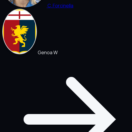
C. Forcinella
Genoa W