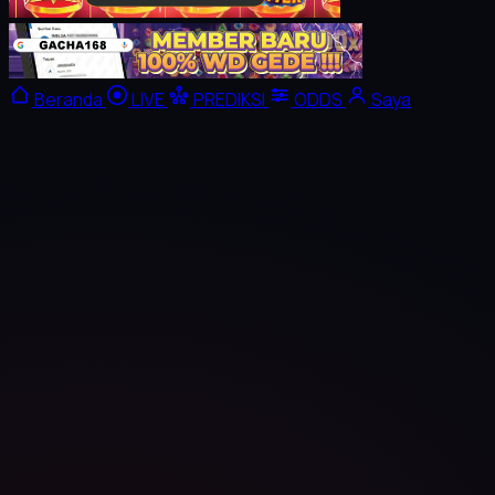
Beranda
LIVE
PREDIKSI
ODDS
Saya